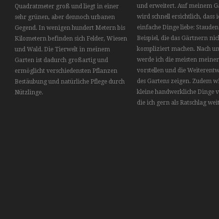
und erweitert. Auf meinem G
Quadratmeter groß und liegt in einer
wird schnell ersichtlich, dass 
sehr grünen, aber dennoch urbanen
einfache Dinge liebe: Staude
Gegend. In wenigen hundert Metern bis
Beispiel, die das Gärtnern nic
Kilometern befinden sich Felder, Wiesen
kompliziert machen. Nach u
und Wald. Die Tierwelt in meinem
werde ich die meisten meiner
Garten ist dadurch großartig und
vorstellen und die Weiterent
ermöglicht verschiedensten Pflanzen
des Gartens zeigen. Zudem wi
Bestäubung und natürliche Pflege durch
kleine handwerkliche Dinge vo
Nützlinge.
die ich gern als Ratschlag wei