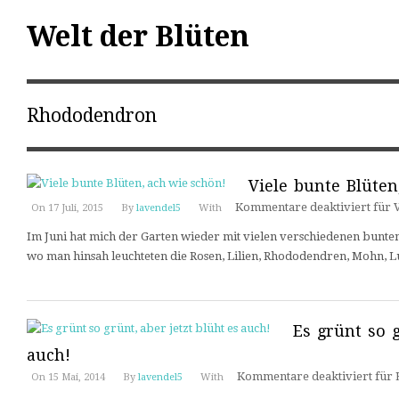
Welt der Blüten
Rhododendron
Viele bunte Blüten
Kommentare deaktiviert
für V
On 17 Juli, 2015
By
lavendel5
With
Im Juni hat mich der Garten wieder mit vielen verschiedenen bunten B
wo man hinsah leuchteten die Rosen, Lilien, Rhododendren, Mohn, 
Es grünt so g
auch!
Kommentare deaktiviert
für E
On 15 Mai, 2014
By
lavendel5
With