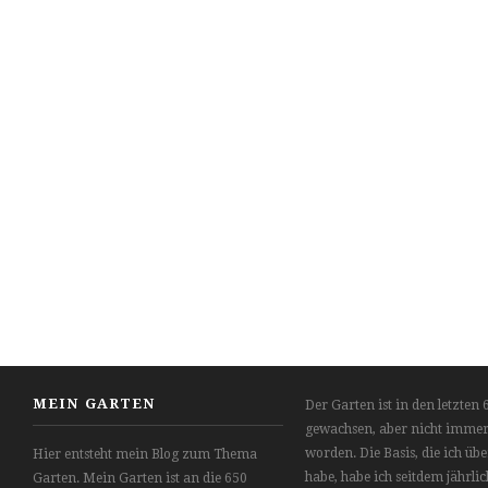
MEIN GARTEN
Der Garten ist in den letzten 
gewachsen, aber nicht immer
worden. Die Basis, die ich 
Hier entsteht mein Blog zum Thema
habe, habe ich seitdem jährlic
Garten. Mein Garten ist an die 650