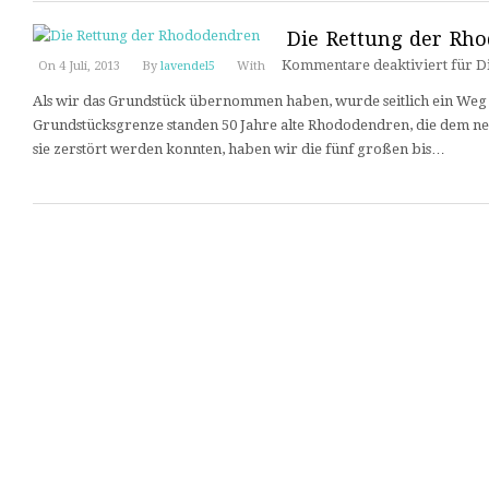
Die Rettung der Rh
Kommentare deaktiviert
für D
On 4 Juli, 2013
By
lavendel5
With
Als wir das Grundstück übernommen haben, wurde seitlich ein Weg 
Grundstücksgrenze standen 50 Jahre alte Rhododendren, die dem n
sie zerstört werden konnten, haben wir die fünf großen bis…