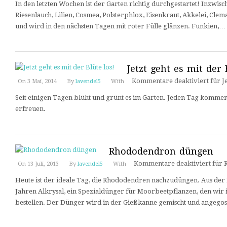
In den letzten Wochen ist der Garten richtig durchgestartet! Inzwis
Riesenlauch, Lilien, Cosmea, Polsterphlox, Eisenkraut, Akkelei, Cle
und wird in den nächsten Tagen mit roter Fülle glänzen. Funkien,…
Jetzt geht es mit der 
Kommentare deaktiviert
für Je
On 3 Mai, 2014
By
lavendel5
With
Seit einigen Tagen blüht und grünt es im Garten. Jeden Tag kommen
erfreuen.
Rhododendron düngen
Kommentare deaktiviert
für 
On 13 Juli, 2013
By
lavendel5
With
Heute ist der ideale Tag, die Rhododendren nachzudüngen. Aus der F
Jahren Alkrysal, ein Spezialdünger für Moorbeetpflanzen, den wir 
bestellen. Der Dünger wird in der Gießkanne gemischt und angego