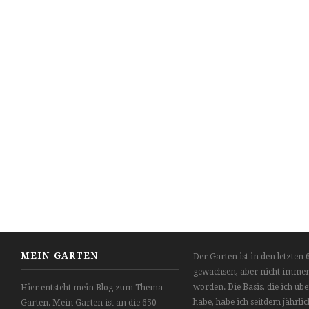
MEIN GARTEN
Der Garten ist in den letzten 
gewachsen, aber nicht immer
worden. Die Basis, die ich 
Hier entsteht mein Blog zum Thema
habe, habe ich seitdem jährlic
Garten. Mein Garten ist an die 650