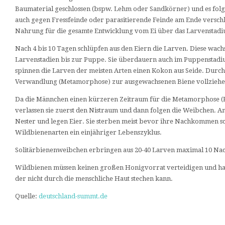
Baumaterial geschlossen (bspw. Lehm oder Sandkörner) und es folg
auch gegen Fressfeinde oder parasitierende Feinde am Ende verschlo
Nahrung für die gesamte Entwicklung vom Ei über das Larvenstadiu
Nach 4 bis 10 Tagen schlüpfen aus den Eiern die Larven. Diese wa
Larvenstadien bis zur Puppe. Sie überdauern auch im Puppenstadi
spinnen die Larven der meisten Arten einen Kokon aus Seide. Durch
Verwandlung (Metamorphose) zur ausgewachsenen Biene vollziehe
Da die Männchen einen kürzeren Zeitraum für die Metamorphose (
verlassen sie zuerst den Nistraum und dann folgen die Weibchen. A
Nester und legen Eier. Sie sterben meist bevor ihre Nachkommen sch
Wildbienenarten ein einjähriger Lebenszyklus.
Solitärbienenweibchen erbringen aus 20-40 Larven maximal 10 Na
Wildbienen müssen keinen großen Honigvorrat verteidigen und habe
der nicht durch die menschliche Haut stechen kann.
Quelle:
deutschland-summt.de