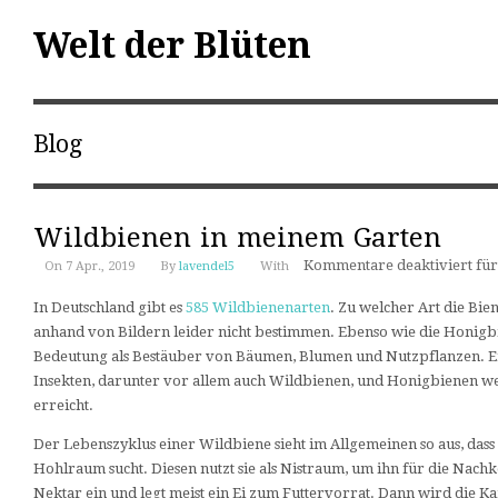
Welt der Blüten
Blog
Wildbienen in meinem Garten
Kommentare deaktiviert
für
On 7 Apr., 2019
By
lavendel5
With
In Deutschland gibt es
585 Wildbienenarten
. Zu welcher Art die Bi
anhand von Bildern leider nicht bestimmen. Ebenso wie die Honig
Bedeutung als Bestäuber von Bäumen, Blumen und Nutzpflanzen. E
Insekten, darunter vor allem auch Wildbienen, und Honigbienen w
erreicht.
Der Lebenszyklus einer Wildbiene sieht im Allgemeinen so aus, dass 
Hohlraum sucht. Diesen nutzt sie als Nistraum, um ihn für die Nach
Nektar ein und legt meist ein Ei zum Futtervorrat. Dann wird die K