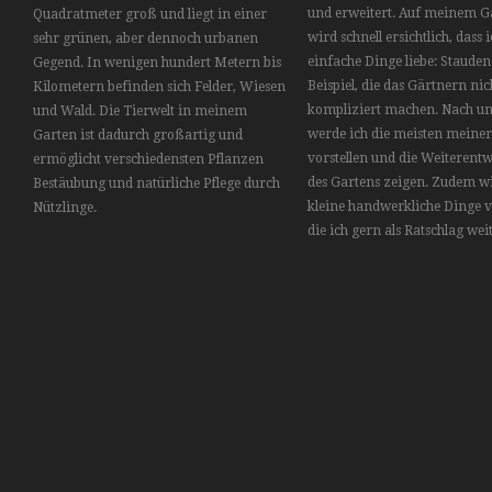
und erweitert. Auf meinem G
Quadratmeter groß und liegt in einer
wird schnell ersichtlich, dass 
sehr grünen, aber dennoch urbanen
einfache Dinge liebe: Staude
Gegend. In wenigen hundert Metern bis
Beispiel, die das Gärtnern nic
Kilometern befinden sich Felder, Wiesen
kompliziert machen. Nach u
und Wald. Die Tierwelt in meinem
werde ich die meisten meiner
Garten ist dadurch großartig und
vorstellen und die Weiterent
ermöglicht verschiedensten Pflanzen
des Gartens zeigen. Zudem wi
Bestäubung und natürliche Pflege durch
kleine handwerkliche Dinge vo
Nützlinge.
die ich gern als Ratschlag wei